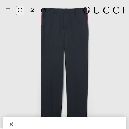
6
/
1