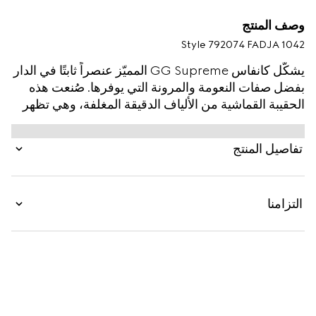
وصف المنتج
Style ‎792074 FADJA 1042
يشكّل كانفاس GG Supreme المميّز عنصراً ثابتًا في الدار
بفضل صفات النعومة والمرونة التي يوفرها. صُنعت هذه
الحقيبة القماشية من الألياف الدقيقة المغلفة، وهي تظهر
هنا بنسخة معدّلة ومميّزة باللون الأسود بالكامل. يكتمل
التصميم بتقليم من الجلد بلون موحد، بينما تظهر نفحة ألوان
تفاصيل المنتج
متفجرة على شكل شريط ويب الأرشيفي.
التزامنا