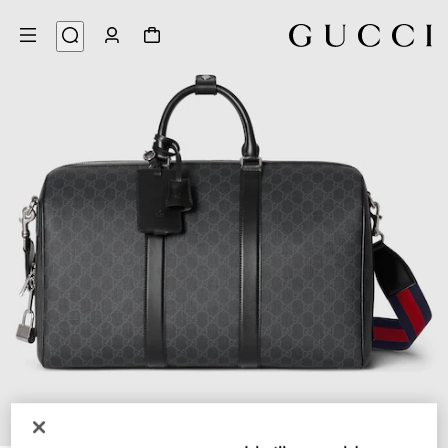
8
/
1