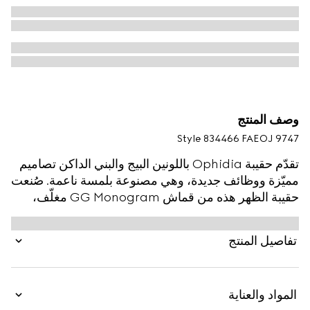
وصف المنتج
Style ‎834466 FAEOJ 9747
تقدّم حقيبة Ophidia باللونين البيج والبني الداكن تصاميم
مميّزة ووظائف جديدة، وهي مصنوعة بلمسة ناعمة. صُنعت
حقيبة الظهر هذه من قماش GG Monogram مغلّف،
وتكشف عن تفصيل شعار G مزدوج وشريط ويب باللونين
الأخضر والأحمر.
تفاصيل المنتج
المواد والعناية