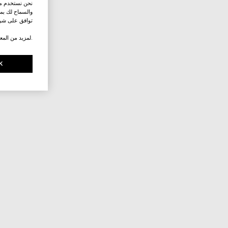
نحن نستخدم ملف
والسماح لك بمش
توافق على شرو
.لمزيد من المع
K