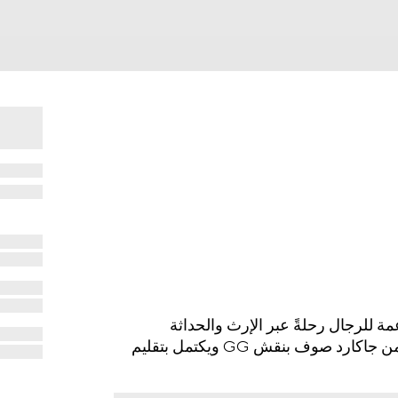
كسسوارات الناعمة للرجال رحلةً عبر الإرث والحداثة
المتجذرة في أرشيف غوتشي. صُنع هذا الوشاح الناعم من جاكارد صوف بنقش GG ويكتمل بتقليم