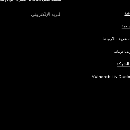
نية
البريد الإلكتروني
صية
تعريف الارتباط
يف الارتباط
الشركة
Vulnerability Discl