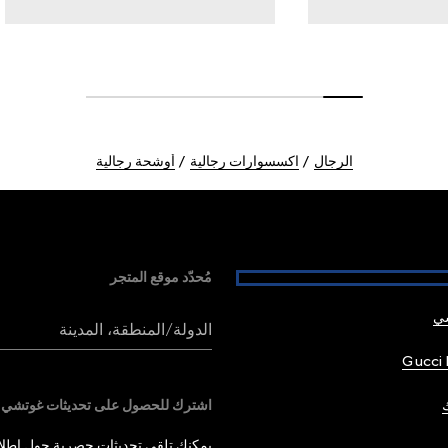
الرجال
اكسسوارات رجالية
أوشحة رجالية
مُحدّد موقع المتجر
شي
الدولة/المنطقة، المدينة
Gucci 
اشترك للحصول على تحديثات غوتشي
يمكنك تلقي تحديثات حصرية حول إطلاق 