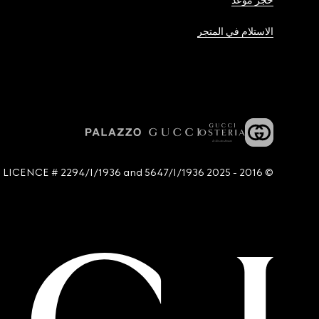
حجز موعد
الاستلام في المتجر
© 2016 - 2025 Guccio Gucci S.p.A. - All rights reserved. SIAE LICENCE # 2294/I/1936 and 5647/I/1936