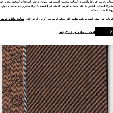
ات تعريف الارتباط والتقنيات المماثلة لتحسين التنقل في الموقع، وتحليل استخدام الموقع، وتعزيز جهود
اركة المحتوى الخاص بنا على شبكات التواصل الاجتماعي الخاصة بك. وبالاستمرار في استخدام موقع ا
ط الاستخدام هذه.
لومات حول هذه التقنيات واستخدامها على موقع الويب هذا، يُرجى الرجوع إلى
سياسة ملفات تعريف ال
O
إعدادات ملف تعريف الارتباط