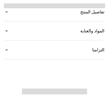
الأساسية بلمسة عصرية، مثل النواة السلكية المرئية في
هذا الطراز.
تفاصيل المنتج
المواد والعناية
التزامنا