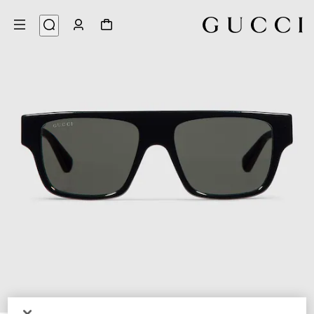
4
/
1