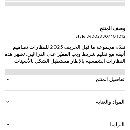
وصف المنتج
Style ‎840028 J0740 1012
تقدّم مجموعة ما قبل الخريف 2025 للنظارات تصاميم
أنيقة مع تقليم شريط ويب المميّز على الذراعَين. تظهر هذه
النظارات الشمسية بالإطار مستطيل الشكل بالأسيتات
باللون الأسود مع تفصيل شريط ويب وشعار Gucci
منقوش على لوحة معدنية على طول الذراعَين.
تفاصيل المنتج
المواد والعناية
التزامنا