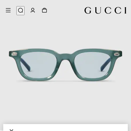
5
/
1