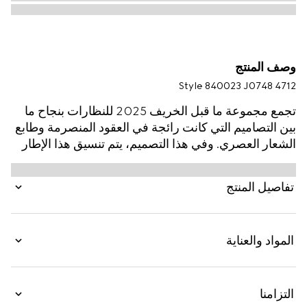
وصف المنتج
Style ‎840023 J0748 4712
تجمع مجموعة ما قبل الخريف 2025 للنظارات بنجاح ما
بين التصاميم التي كانت رائجة في العقود المنصرمة وطابع
الشعار العصري. وفي هذا التصميم، يتم تنسيق هذا الإطار
المصنوع من الأسيتات باللون الأزرق الأوبال مع شعار G
متشابك وشعار Gucci منقوش.
تفاصيل المنتج
المواد والعناية
التزامنا