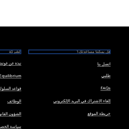
Foote
هل يمكننا مساعدتك؟
الشركة
نبذة عن غوت
اتصل بنا
طلبي
Equilibrium
FAQs
قواعد السلوك
إلغاء الاشتراك في البريد الإلكتروني
الوظائف
خريطة الموقع
الشؤون القانو
سياسة الخصو