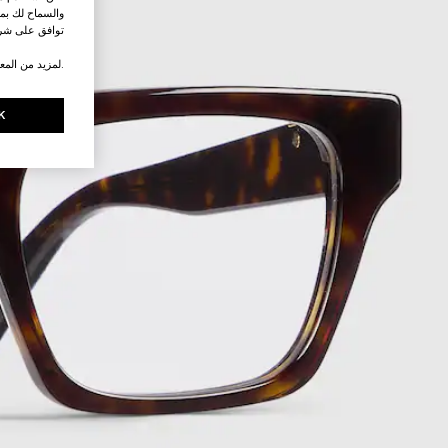
والسماح لك بمش
توافق على شرو
.لمزيد من المع
K