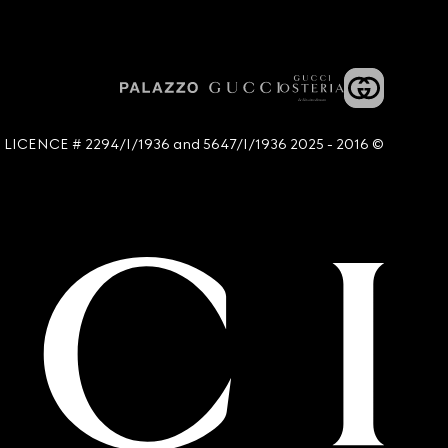
© 2016 - 2025 Guccio Gucci S.p.A. - All rights reserved. SIAE LICENCE # 2294/I/1936 and 5647/I/1936