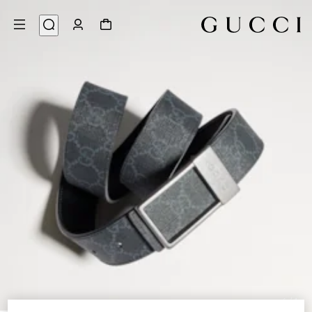
6
/
1