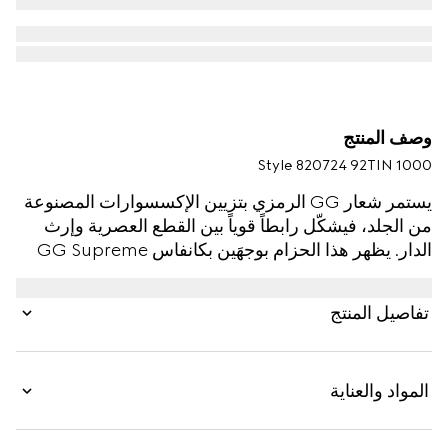
وصف المنتج
Style ‎820724 92TIN 1000
يستمر شعار GG الرمزي بتزيين الإكسسوارات المصنوعة
من الجلد، فيشكّل رابطاً قوياً بين القطع العصرية وإرث
الدار. يظهر هذا الحزام بوجهَين بكانفاس GG Supreme
باللون الأسود على أحد الجانبَين وبالجلد باللون الأسود على
الجانب الآخر، مما يضيف لمسةً متنوعة تسمح بتعدد
تفاصيل المنتج
الاستخدامات إلى الإكسسوار. تكتمل القطعة بمشبك
مستطيل مع نقش شعار Gucci.
المواد والعناية