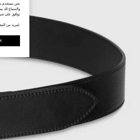
نحن نستخدم ملف
والسماح لك بمش
توافق على شرو
.لمزيد من المع
K