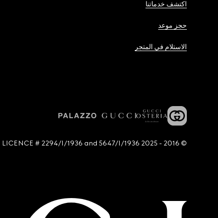
اكتشف خدماتنا
حجز موعد
الاستلام في المتجر
© 2016 - 2025 Guccio Gucci S.p.A. - All rights reserved. SIAE LICENCE # 2294/I/1936 and 5647/I/1936