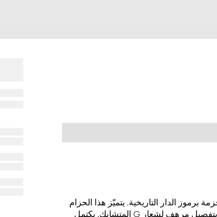
ّز تشكيلة من الأحزمة برموز الدار التاريخية. يتميّز هذا الحزام
المصنوع من الجلد باللون الأسود بتصميم أنيق، ويزدان بتفصيل مرهف لشعار G المتشابك. يكتمل