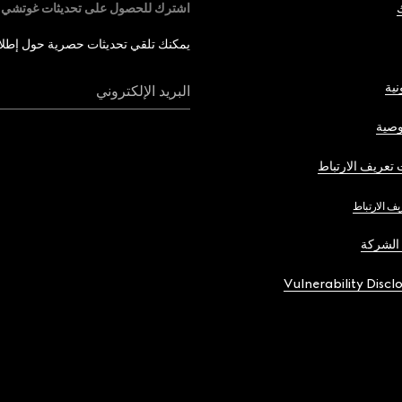
اشترك للحصول على تحديثات غوتشي
يمكنك تلقي تحديثات حصرية حول إطلاق 
نية
البريد الإلكتروني
صية
تعريف الارتباط
يف الارتباط
الشركة
Vulnerability Discl