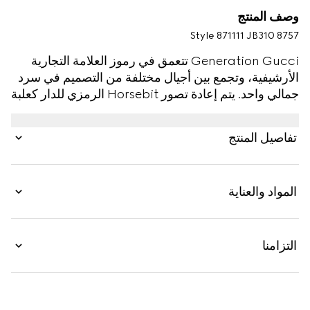
وصف المنتج
Style ‎871111 JB310 8757
Generation Gucci تتعمق في رموز العلامة التجارية
الأرشيفية، وتجمع بين أجيال مختلفة من التصميم في سرد
جمالي واحد. يتم إعادة تصور Horsebit الرمزي للدار كعلبة
ساعة مستوحاة من عالم الفروسية، كاملة مع تاج من
الكوروندوم الصناعي وحزام من الجلد.
تفاصيل المنتج
المواد والعناية
التزامنا