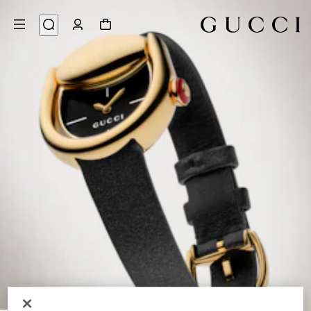
6
/
1