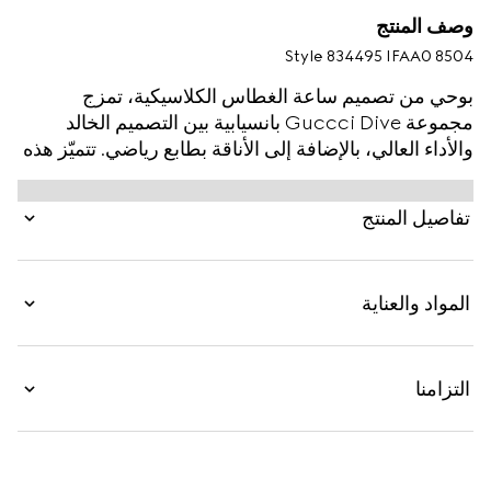
وصف المنتج
Style ‎834495 IFAA0 8504
بوحي من تصميم ساعة الغطاس الكلاسيكية، تمزج
مجموعة Guccci Dive بانسيابية بين التصميم الخالد
والأداء العالي، بالإضافة إلى الأناقة بطابع رياضي. تتميّز هذه
الساعة بسوار من المطاط باللون الأبيض وإطار من
السيراميك وبلمسات نهائية باللون الذهبي الزهري مع
تفاصيل المنتج
قرص باللون الأبيض.
المواد والعناية
التزامنا