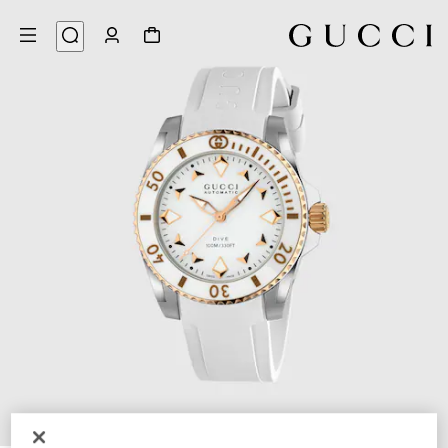
4
/
1