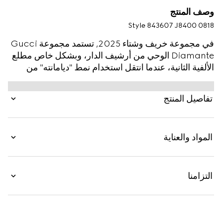
وصف المنتج
Style ‎843607 J8400 0818
في مجموعة خريف وشتاء 2025, تستمد مجموعة Gucci
Diamante الوحي من أرشيف الدار، وبشكل خاص مطلع
الألفية الثانية، عندما انتقل استخدام نمط "ديامانته" من
البضائع الجلدية إلى الإكسسوارات وقطع المجوهرات.
ولمجموعة خريف وشتاء 2025 للنساء، تغيّر الغرض من
تفاصيل المنتج
الشعار من خلال منحه تصميماً عصرياً جديداً، وهو يذكّر
بأسطح الألماس المتينة والقيّمة.
المواد والعناية
التزامنا