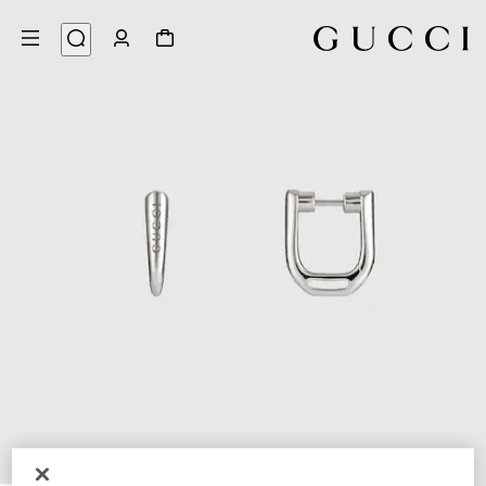
5
/
1