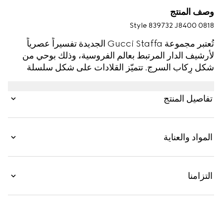
وصف المنتج
Style ‎839732 J8400 0818
تُعتبر مجموعة Gucci Staffa الجديدة تفسيراً عصرياً
لأرشيف الدار المرتبط بعالم الفروسية، وذلك بوحي من
شكل رِكاب السرج. تتميّز القلادات على شكل سلسلة
والأساور على شكل طوق بالشعار كدلاية وتفصيل
تصميمي. وتقدّم أيضاً تصميماً عصرياً على الخواتم
تفاصيل المنتج
والأقراط.
المواد والعناية
التزامنا