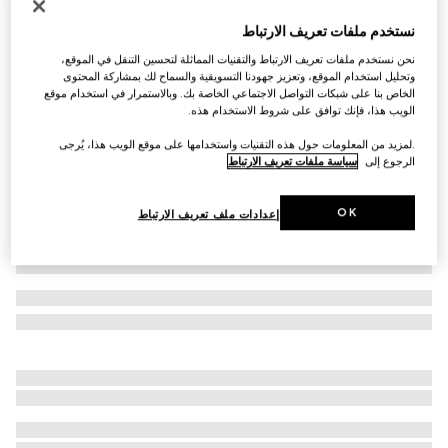
خاتم Gucci Link to Love عاكس ذهب 18
نستخدم ملفات تعريف الارتباط
SAR 5,650
نحن نستخدم ملفات تعريف الارتباط والتقنيات المماثلة لتحسين التنقل في الموقع،
تنويعات
ذهب أصفر عيار 18 قيراطاً
وتحليل استخدام الموقع، وتعزيز جهودنا التسويقية والسماح لك بمشاركة المحتوى
الخاص بنا على شبكات التواصل الاجتماعي الخاصة بك. وبالاستمرار في استخدام موقع
الويب هذا، فإنك توافق على شروط الاستخدام هذه.
.لمزيد من المعلومات حول هذه التقنيات واستخدامها على موقع الويب هذا، يُرجى
الرجوع إلى
سياسة ملفات تعريف الارتباط
OK
إعدادات ملف تعريف الارتباط