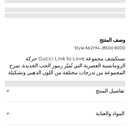
وصف المنتج
Style ‎662194 J8500 8000
تستكشف مجموعة Gucci Link to Love حركة
الرومانسية العصرية التي تُميّز رموز الحب الجديدة. تمزج
المجموعة بين تدرجات مختلفة من اللون الذهبي وتشكيلة
من اللمسات النهائية لإلغاء الحدود بين القطع المخصصة
للرجال وتلك المخصصة للنساء. صُممت كل قطعة من
تفاصيل المنتج
القطع لتوحي بطرق ارتداء مخصصة، وذلك بفضل ميزات
قابلية التكديس والارتداء على شكل طبقات متعددة. يتميّز
هذا الخاتم العاكس والمصنوع من الذهب الأصفر عيار 18
المواد والعناية
قيراطاً بآلية قابلية التكديس.