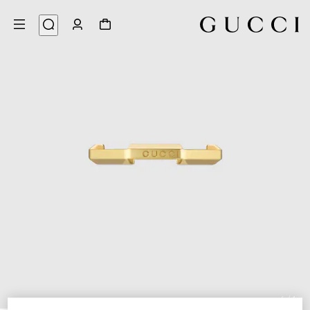
6
/
1