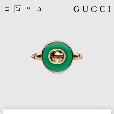
5
/
1