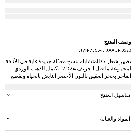
وصف المنتج
Style ‎786547 JAAGR 8523
يظهر شعار G المتشابك بنسخ معدّلة جديدة غاية في الأناقة
لمجموعة ما قبل الخريف 2024. يكتمل الذهب الوردي
الفاخر بحجر العقيق باللون الأخضر النابض بالحياة وبقطع
الألماس المتلألئة. يمكن تنسيق هذا الخاتم مع غيره من
الإكسسوارات من المجموعة ذاتها.
تفاصيل المنتج
المواد والعناية