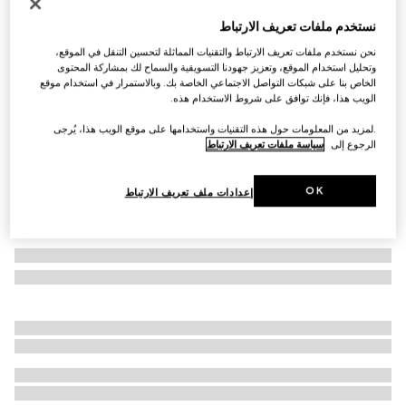
أقراط Gucci Interlocking من الذهب الأبيض عيار 18
نستخدم ملفات تعريف الارتباط
قيراطاً
نحن نستخدم ملفات تعريف الارتباط والتقنيات المماثلة لتحسين التنقل في الموقع،
SAR 4,500
وتحليل استخدام الموقع، وتعزيز جهودنا التسويقية والسماح لك بمشاركة المحتوى
الخاص بنا على شبكات التواصل الاجتماعي الخاصة بك. وبالاستمرار في استخدام موقع
تنويعات
ذهب أبيض عيار 18 قيراطاً
الويب هذا، فإنك توافق على شروط الاستخدام هذه.
.لمزيد من المعلومات حول هذه التقنيات واستخدامها على موقع الويب هذا، يُرجى
الرجوع إلى
سياسة ملفات تعريف الارتباط
OK
إعدادات ملف تعريف الارتباط