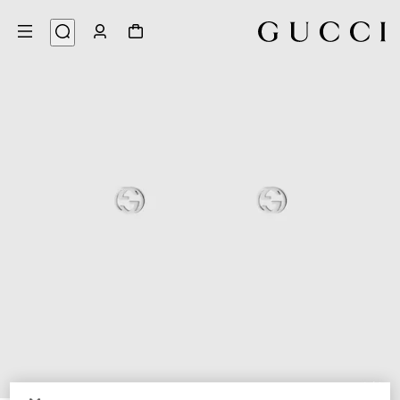
4
/
1