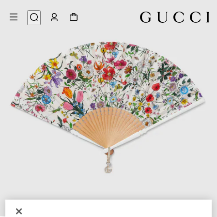
3
/
1