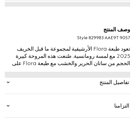
وصف المنتج
Style ‎829983 AAE9T 9057
تعود طبعة Flora الأرشيفية لمجموعة ما قبل الخريف
2025 مع لمسة رومانسية. صُنعت هذه المروحة كبيرة
الحجم من ساتان الحرير والخشب مع طبعة Flora على
كامل القماش. تكتمل القطعة بتفصيل حلية شعار G
المزدوج.
تفاصيل المنتج
التزامنا