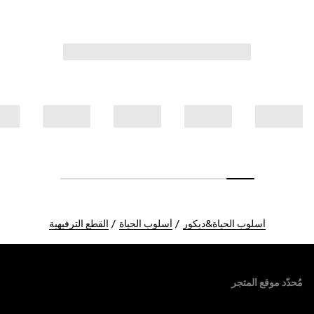
أسلوب الحياة&ديكور
أسلوب الحياة
القطع الترفيهية
Foote
مُحدّد موقع المتجر