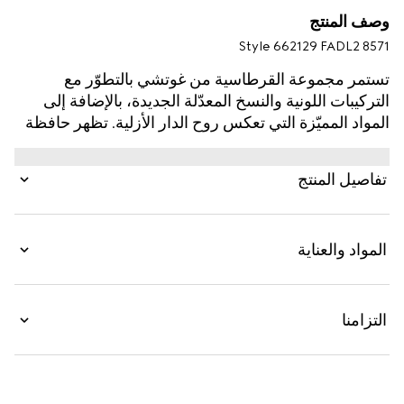
وصف المنتج
Style ‎662129 FADL2 8571
تستمر مجموعة القرطاسية من غوتشي بالتطوّر مع
التركيبات اللونية والنسخ المعدّلة الجديدة، بالإضافة إلى
المواد المميّزة التي تعكس روح الدار الأزلية. تظهر حافظة
الأقلام هذه المزوّدة بسحّاب بكانفاس GG Supreme،
وتكتمل بشريط ويب الأرشيفي وقطعة شعار G المزدوج
تفاصيل المنتج
المعدنية.
المواد والعناية
التزامنا