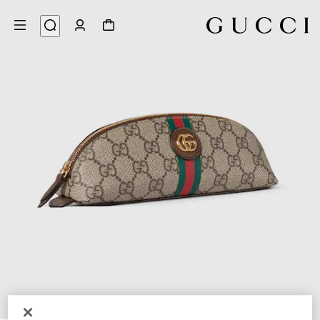
4
/
1