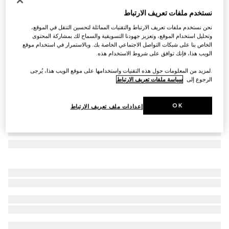
دفتر ملاحظات كبير مع شعار G المزدوج
نستخدم ملفات تعريف الارتباط
SAR 1,000
نحن نستخدم ملفات تعريف الارتباط والتقنيات المماثلة لتحسين التنقل في الموقع،
تنويعات
قماش GG Supreme باللونين البيج والأبنوس
وتحليل استخدام الموقع، وتعزيز جهودنا التسويقية والسماح لك بمشاركة المحتوى
الخاص بنا على شبكات التواصل الاجتماعي الخاصة بك. وبالاستمرار في استخدام موقع
الويب هذا، فإنك توافق على شروط الاستخدام هذه.
.لمزيد من المعلومات حول هذه التقنيات واستخدامها على موقع الويب هذا، يُرجى
الرجوع إلى
سياسة ملفات تعريف الارتباط
OK
إعدادات ملف تعريف الارتباط