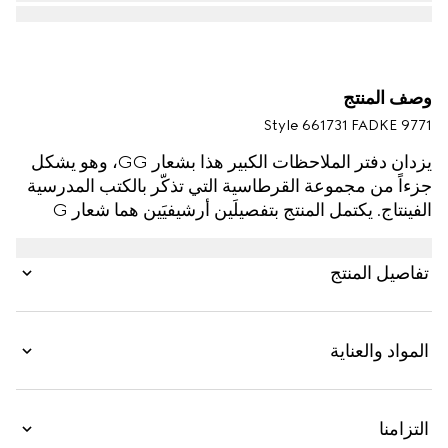
وصف المنتج
Style ‎661731 FADKE 9771
يزدان دفتر الملاحظات الكبير هذا بشعار GG، وهو يشكل
جزءاً من مجموعة القرطاسية التي تذكّر بالكتب المدرسية
الفينتاج. يكتمل المنتج بتفصيلَين أرشيفيَين هما شعار G
المزدوج وشريط ويب، مما يجعله مثالاً عن روح غوتشي
التي تتخطى حدود الزمن.
تفاصيل المنتج
المواد والعناية
التزامنا