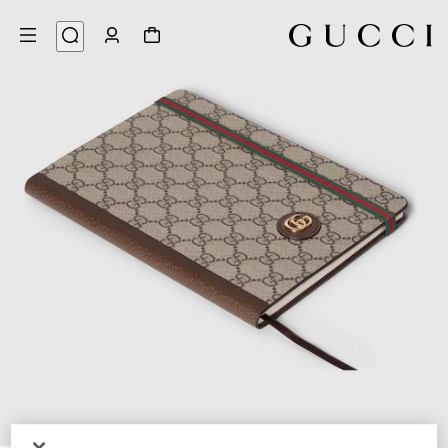
6
/
1