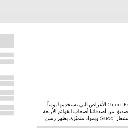
كجزء من تشكيلة House Lifestyle، تشبّع مجموعة Gucci Pet الأغراض التي نستخدمها يومياً
ديق من أصدقائنا أصحاب القوائم الأربعة
من خلال الأطواق والأسرّة والمزيد غيرها، وكلها تزدان بشعار Gucci وبمواد متميّزة. يظهر رسن