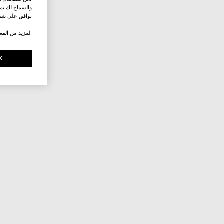
والسماح لك بمش
توافق على شرو
.لمزيد من المع
K