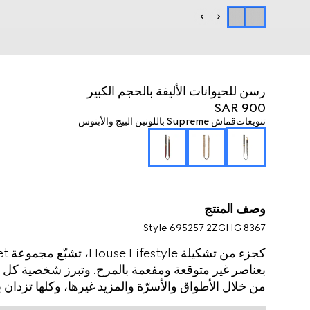
رسن للحيوانات الأليفة بالحجم الكبير
SAR 900
تنويعات
قماش Supreme باللونين البيج والأبنوس
وصف المنتج
Style ‎695257 2ZGHG 8367
بعناصر غير متوقعة ومفعمة بالمرح. وتبرز شخصية كل ص
الحيوانات الأليفة هذا بالحجم الكبير بكانفاس GG Supreme باللونين البيج والأبنوس.