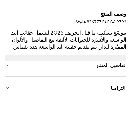
وصف المنتج
Style ‎834777 FAEG4 9792
تتوسّع تشكيلة ما قبل الخريف 2025 لتشمل حقائب اليد
الواسعة والأسرّة للحيوانات الأليفة مع التفاصيل والألوان
المميّزة للدار. يتم تقديم حقيبة اليد الواسعة هذه بقماش
GG Monogram مغلّف وتزدان بتقليم على شكل شريط
ويب باللونين الأخضر والأحمر وبتفصيل شعار G المزدوج.
تفاصيل المنتج
التزامنا