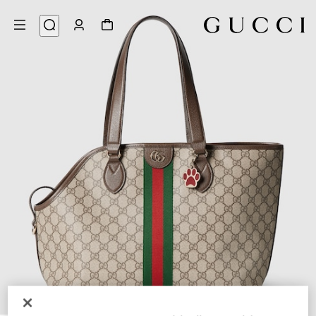
10
/
1