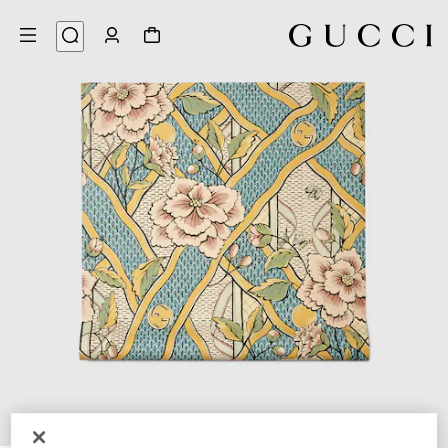
3
/
1