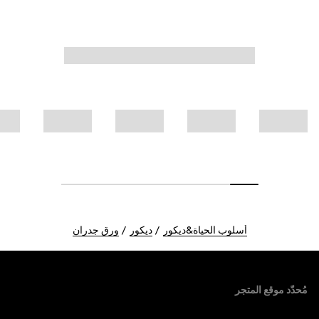
أسلوب الحياة&ديكور
ديكور
ورق جدران
Foote
مُحدّد موقع المتجر