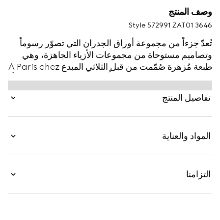
وصف المنتج
Style ‎572991 ZAT01 3646
تُعدّ جزءاً من مجموعة أوراق الجدران التي تصوّر رسوماً
وتصاميم مستوحاة من مجموعات الأزياء الجاهزة، وهي
طبعة مُزهرة صُمّمت من قبل الثلاثي المبدع A Paris chez
Antoinette Poisson، الذي أُطلق عليه هذا المُسمّى تيمّناً
باسم هاوية الفنون وورق الجدران ماركيز دو بومبادور
تفاصيل المنتج
Marquise de Pompadour واسمها الحقيقي هو جان
أنطوانيت بواسون Jeanne-Antoinette Poisson.
المواد والعناية
التزامنا