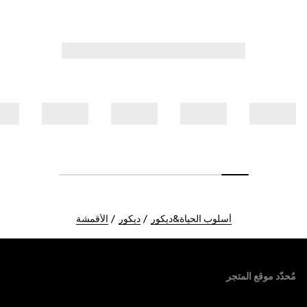
أسلوب الحياة&ديكور
ديكور
الأقمشة
Foote
مُحدّد موقع المتجر