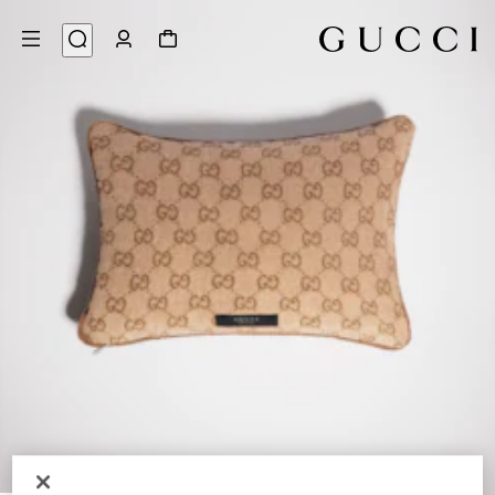
3
/
1