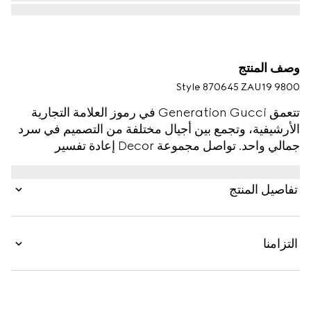
وصف المنتج
Style ‎870645 ZAU19 9800
تتعمق Generation Gucci في رموز العلامة التجارية
الأرشيفية، وتجمع بين أجيال مختلفة من التصميم في سرد
جمالي واحد. تواصل مجموعة Decor إعادة تفسير
الزخارف الرمزية باستخدام مواد فاخرة، وحرفية معقدة،
وألوان غنية، مثل شعار GG المميز على هذا النمط.
تفاصيل المنتج
التزامنا