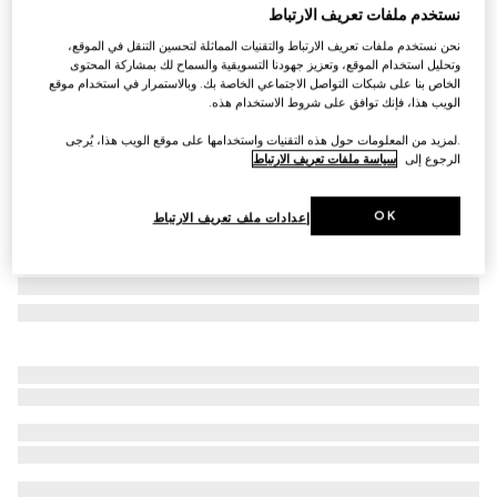
نستخدم ملفات تعريف الارتباط
وسادة مستطيلة من القطن بنقش GG
نحن نستخدم ملفات تعريف الارتباط والتقنيات المماثلة لتحسين التنقل في الموقع،
SAR 1,800
وتحليل استخدام الموقع، وتعزيز جهودنا التسويقية والسماح لك بمشاركة المحتوى
تنويعات
قطن باللونين البيج والبني الفاتح بنقش GG
الخاص بنا على شبكات التواصل الاجتماعي الخاصة بك. وبالاستمرار في استخدام موقع
الويب هذا، فإنك توافق على شروط الاستخدام هذه.
.لمزيد من المعلومات حول هذه التقنيات واستخدامها على موقع الويب هذا، يُرجى
الرجوع إلى
سياسة ملفات تعريف الارتباط
OK
إعدادات ملف تعريف الارتباط