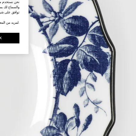
نحن نستخدم ملف
والسماح لك بمش
توافق على شرو
.لمزيد من المع
K