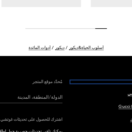
أسلوب الحياة&ديكور
ديكور
أدوات المائدة
مُحدّد موقع المتجر
شي
الدولة/المنطقة، المدينة
Gucci 
اشترك للحصول على تحديثات غوتشي
يمكنك تلقي تحديثات حصرية حول إطلاق 