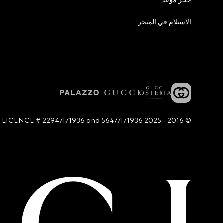
حجز موعد
الاستلام في المتجر
© 2016 - 2025 Guccio Gucci S.p.A. - All rights reserved. SIAE LICENCE # 2294/I/1936 and 5647/I/1936