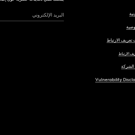
نية
البريد الإلكتروني
صية
تعريف الارتباط
يف الارتباط
الشركة
Vulnerability Discl