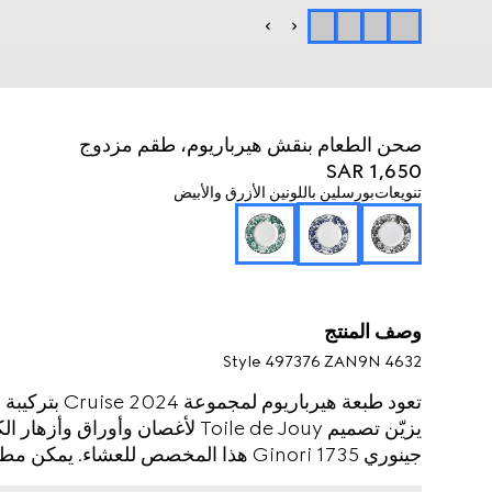
صحن الطعام بنقش هيرباريوم، طقم مزدوج
SAR 1,650
تنويعات
بورسلين باللونين الأزرق والأبيض
وصف المنتج
Style ‎497376 ZAN9N 4632
تعود طبعة هيربا
يزيّن تصميم Toile de Jouy لأغصان
جينوري Ginori 1735 هذا المخصص للعشاء
مجموعة أدوات كاملة للمائدة.