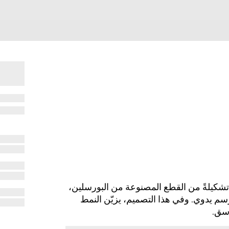
يّن نسخة باللونين الزهري والعاجي عن شعار Flora تشكيلةً من القطع المصنوعة من البورسلين،
 يدوي. وفي هذا التصميم، يزيّن النمط
اسق.