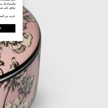
والسماح لك بمش
توافق على شرو
.لمزيد من المع
K