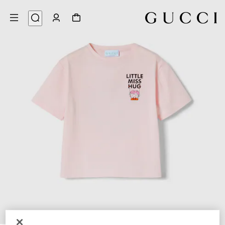
3
/
1