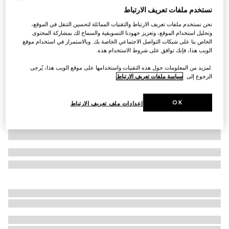
نستخدم ملفات تعريف الارتباط
تي شيرت من القطن للأطفال مع طبعة
نحن نستخدم ملفات تعريف الارتباط والتقنيات المماثلة لتحسين التنقل في الموقع،
SAR 1,100
وتحليل استخدام الموقع، وتعزيز جهودنا التسويقية والسماح لك بمشاركة المحتوى
تنويعات
زهري باهت
الخاص بنا على شبكات التواصل الاجتماعي الخاصة بك. وبالاستمرار في استخدام موقع
الويب هذا، فإنك توافق على شروط الاستخدام هذه.
.لمزيد من المعلومات حول هذه التقنيات واستخدامها على موقع الويب هذا، يُرجى
الرجوع إلى
سياسة ملفات تعريف الارتباط
OK
إعدادات ملف تعريف الارتباط