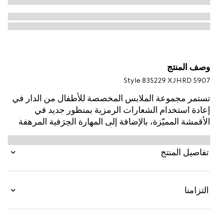
وصف المنتج
Style ‎835229 XJHRD 5907
تستمر مجموعة الملابس المخصصة للأطفال من الدار في
إعادة استخدام الشعارات الرمزية بمنظور جديد في
الأقمشة المميّزة، بالإضافة إلى المهارة الحِرَفية المرهفة
والتدرجات اللونية الحديثة كلياً. يتم تقديم هذا التي شيرت
للأطفال بقطن جيرسي ويتميّز العمل الفني بشخصية من
تفاصيل المنتج
العلامة التجارية MR.‎ MEN™ LITTLE MISS™‎.
التزامنا