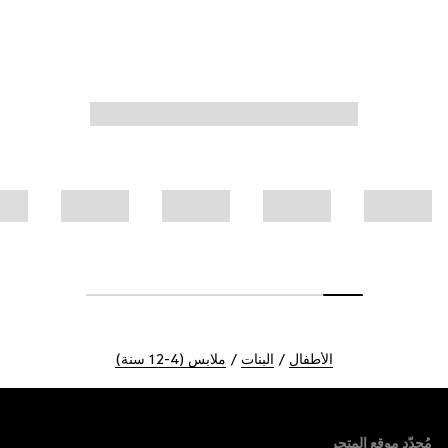
الأطفال
البنات
ملابس (4-12 سنة)
Foote
مُحدّد موقع المتجر