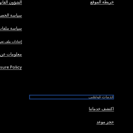
خريطة الموقع
الشؤون القانو
سياسة الخصو
سياسة ملفات 
إعدادات ملف تعر
معلومات عن 
osure Policy
خدمات غوتشي
اكتشف خدماتنا
حجز موعد