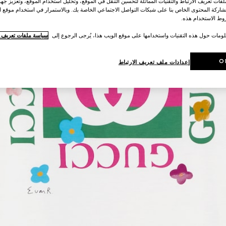
ات تعريف الارتباط والتقنيات المماثلة لتحسين التنقل في الموقع، وتحليل استخدام الموقع، وتعزيز جهود
اركة المحتوى الخاص بنا على شبكات التواصل الاجتماعي الخاصة بك. وبالاستمرار في استخدام موقع ا
ط الاستخدام هذه.
لومات حول هذه التقنيات واستخدامها على موقع الويب هذا، يُرجى الرجوع إلى
سياسة ملفات تعريف ال
O
إعدادات ملف تعريف الارتباط