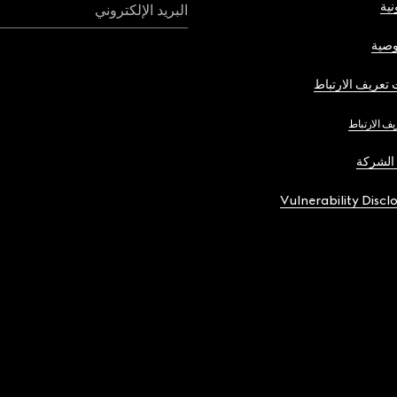
نية
البريد الإلكتروني
صية
تعريف الارتباط
يف الارتباط
الشركة
Vulnerability Discl