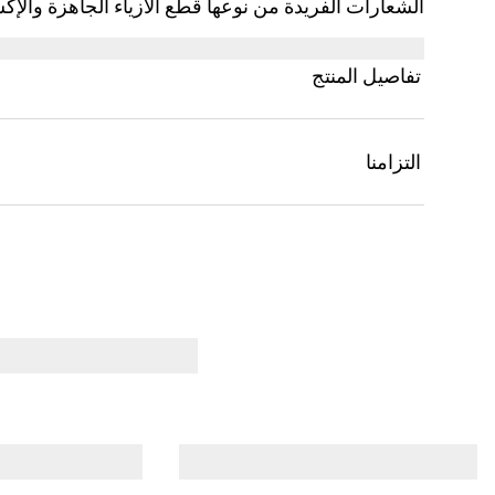
الشعارات الفريدة من نوعها قطع الأزياء الجاهزة والإك
شعار Gucci كجزء من مجموعة ما قبل الخريف 2025 للأطفال.
تفاصيل المنتج
التزامنا