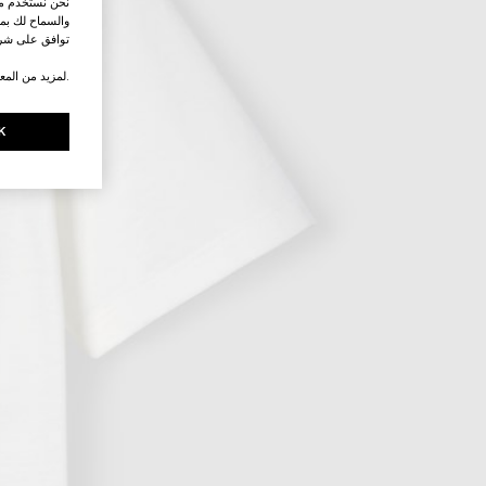
نحن نستخدم ملف
والسماح لك بمش
توافق على شرو
.لمزيد من المع
K