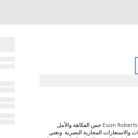
يخلق الفنان المقيم في المملكة المتحدة يوان روبرتس Euan Roberts حس الفكاهة والأمل
ت والاستعارات المجازية البصرية. وتغني