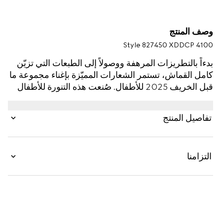
وصف المنتج
Style ‎827450 XDDCP 4100
بدءاً بالتطريزات المرهفة ووصولاً إلى الطبعات التي تزيّن
كامل القماش، تستمر الشعارات المميّزة بإغناء مجموعة ما
قبل الخريف 2025 للأطفال. صُنعت هذه التنورة للأطفال
من الجينز وتكشف عن تفصيل Horsebit على طول
الخصر.
تفاصيل المنتج
التزامنا