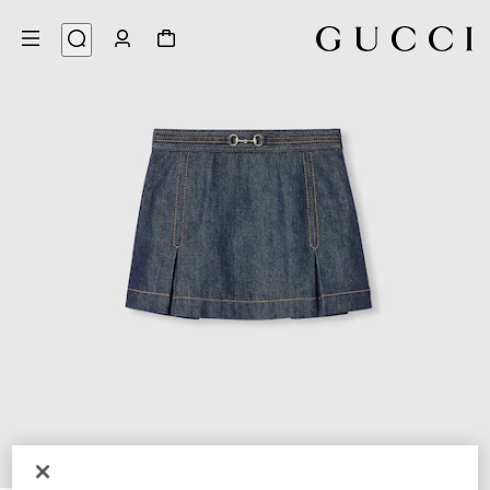
4
/
1