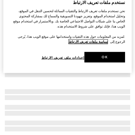
نستخدم ملفات تعريف الارتباط
فستان من قماش الجينز مع شريط ويب للأطفال
نحن نستخدم ملفات تعريف الارتباط والتقنيات المماثلة لتحسين التنقل في الموقع،
SAR 3,200
وتحليل استخدام الموقع، وتعزيز جهودنا التسويقية والسماح لك بمشاركة المحتوى
الخاص بنا على شبكات التواصل الاجتماعي الخاصة بك. وبالاستمرار في استخدام موقع
الويب هذا، فإنك توافق على شروط الاستخدام هذه.
.لمزيد من المعلومات حول هذه التقنيات واستخدامها على موقع الويب هذا، يُرجى
الرجوع إلى
سياسة ملفات تعريف الارتباط
OK
إعدادات ملف تعريف الارتباط