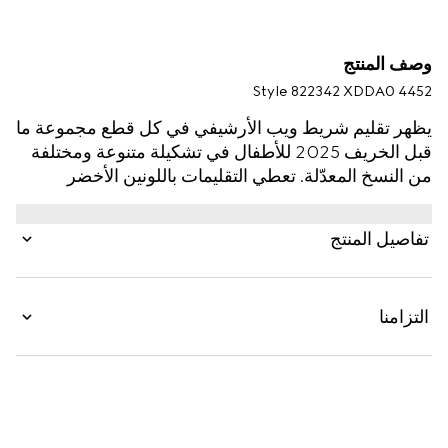
وصف المنتج
Style ‎822342 XDDA0 4452
يظهر تقليم شريط ويب الأرشيفي في كل قطع مجموعة ما
قبل الخريف 2025 للأطفال في تشكيلة متنوعة ومختلفة
من النسخ المعدّلة. تعطي التقليمات باللونين الأخضر
والأحمر في قطع الأزياء الجاهزة والأحذية والإكسسوارات
طابعاً رياضياً، فتجعلها بذلك مثالية مهما كانت طبيعة
تفاصيل المنتج
المغامرة. يتم تقديم هذا الفستان للأطفال بقماش جينز
معتّق ويزدان بتقليم شريط ويب باللونين الأخضر والأحمر
مع تفصيل Horsebit.
التزامنا