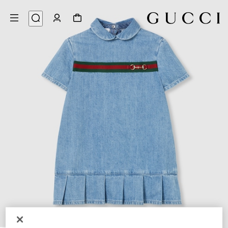
3
/
1