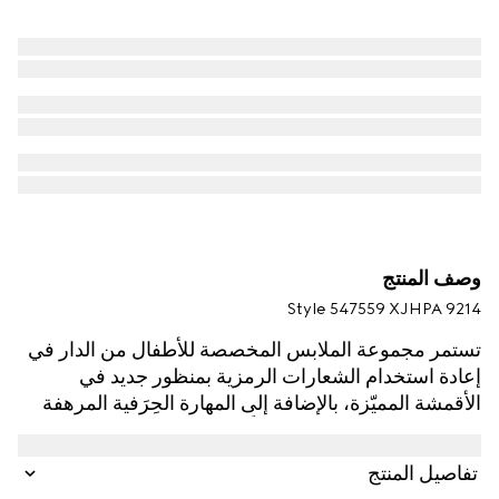
وصف المنتج
Style ‎547559 XJHPA 9214
تستمر مجموعة الملابس المخصصة للأطفال من الدار في
إعادة استخدام الشعارات الرمزية بمنظور جديد في
الأقمشة المميّزة، بالإضافة إلى المهارة الحِرَفية المرهفة
والتدرجات اللونية الحديثة كلياً. يتم تقديم هذا التي شيرت
للأطفال بقطن جيرسي ويتميّز العمل الفني بشخصية من
تفاصيل المنتج
العلامة التجارية MR.‎ MEN™ LITTLE MISS™‎.