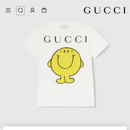
4
/
1