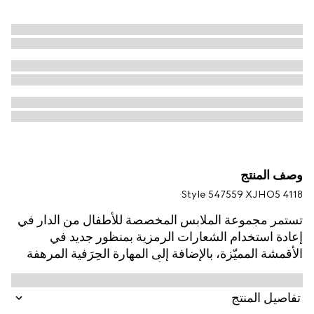
وصف المنتج
Style ‎547559 XJHO5 4118
تستمر مجموعة الملابس المخصصة للأطفال من الدار في
إعادة استخدام الشعارات الرمزية بمنظور جديد في
الأقمشة المميّزة، بالإضافة إلى المهارة الحِرَفية المرهفة
والتدرجات اللونية الحديثة كلياً. يتم تقديم هذا التي شيرت
للأطفال بقطن جيرسي ويتميّز بشعار Gucci مع طبعة
تفاصيل المنتج
شريط ويب وشعار G المتشابك.