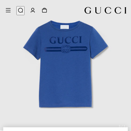
3
/
1