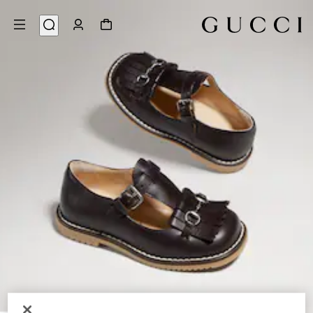
7
/
1