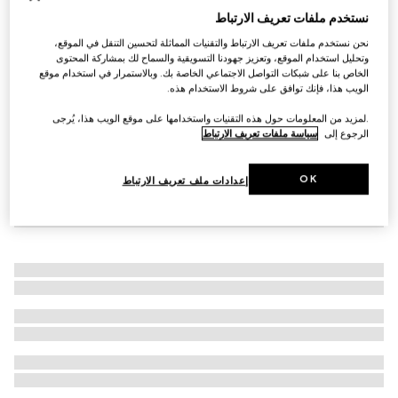
نستخدم ملفات تعريف الارتباط
حذاء موكاسين مع حلية Horsebit للمواليد حديثي المشي
SAR 2,500
نحن نستخدم ملفات تعريف الارتباط والتقنيات المماثلة لتحسين التنقل في الموقع،
وتحليل استخدام الموقع، وتعزيز جهودنا التسويقية والسماح لك بمشاركة المحتوى
الخاص بنا على شبكات التواصل الاجتماعي الخاصة بك. وبالاستمرار في استخدام موقع
الويب هذا، فإنك توافق على شروط الاستخدام هذه.
.لمزيد من المعلومات حول هذه التقنيات واستخدامها على موقع الويب هذا، يُرجى
الرجوع إلى
سياسة ملفات تعريف الارتباط
OK
إعدادات ملف تعريف الارتباط