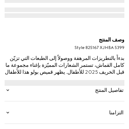
وصف المنتج
Style ‎825167 XJHBA 5399
بدءاً بالتطريزات المرهفة ووصولاً إلى الطبعات التي تزيّن
كامل القماش، تستمر الشعارات المميّزة بإغناء مجموعة ما
قبل الخريف 2025 للأطفال. يظهر قميص بولو هذا للأطفال
الرضّع بقطن بيكيه بنقش GG، في إشارة إلى شعار
مونوغرام الدار الغني عن التعريف.
تفاصيل المنتج
التزامنا