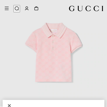
3
/
1