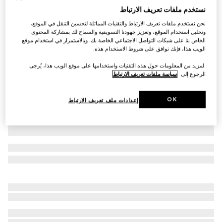
نستخدم ملفات تعريف الارتباط
قميص بولو من القطن بنقش GG للأطفال الرضّع
نحن نستخدم ملفات تعريف الارتباط والتقنيات المماثلة لتحسين التنقل في الموقع،
SAR 1,200
وتحليل استخدام الموقع، وتعزيز جهودنا التسويقية والسماح لك بمشاركة المحتوى
تنويعات
زهري فاتح
الخاص بنا على شبكات التواصل الاجتماعي الخاصة بك. وبالاستمرار في استخدام موقع
الويب هذا، فإنك توافق على شروط الاستخدام هذه.
.لمزيد من المعلومات حول هذه التقنيات واستخدامها على موقع الويب هذا، يُرجى
الرجوع إلى
سياسة ملفات تعريف الارتباط
OK
إعدادات ملف تعريف الارتباط