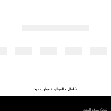
الأطفال
المواليد
مولود حديث
Foote
مُحدّد موقع المتجر