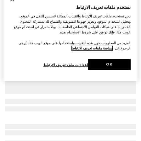
نستخدم ملفات تعريف الارتباط
طقم هدايا مؤلف من قطعتين ومصنوع من القطن للأطفال
الرضّع
نحن نستخدم ملفات تعريف الارتباط والتقنيات المماثلة لتحسين التنقل في الموقع،
وتحليل استخدام الموقع، وتعزيز جهودنا التسويقية والسماح لك بمشاركة المحتوى
SAR 2,600
الخاص بنا على شبكات التواصل الاجتماعي الخاصة بك. وبالاستمرار في استخدام موقع
تنويعات
زهري فاتح
الويب هذا، فإنك توافق على شروط الاستخدام هذه.
.لمزيد من المعلومات حول هذه التقنيات واستخدامها على موقع الويب هذا، يُرجى
الرجوع إلى
سياسة ملفات تعريف الارتباط
OK
إعدادات ملف تعريف الارتباط