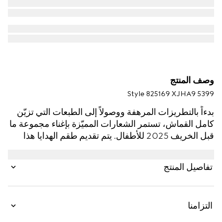
وصف المنتج
Style ‎825169 XJHA9 5399
بدءاً بالتطريزات المرهفة ووصولاً إلى الطبعات التي تزيّن
كامل القماش، تستمر الشعارات المميّزة بإغناء مجموعة ما
قبل الخريف 2025 للأطفال. يتم تقديم طقم الهدايا هذا
المؤلف من قطعتين للأطفال الرضّع بقطن بيكيه بنقش
GG ويشمل لباساً مؤلفاً من قطعة واحدة بكمَّين طويلَين
تفاصيل المنتج
مع قبعة متناسقة.
التزامنا