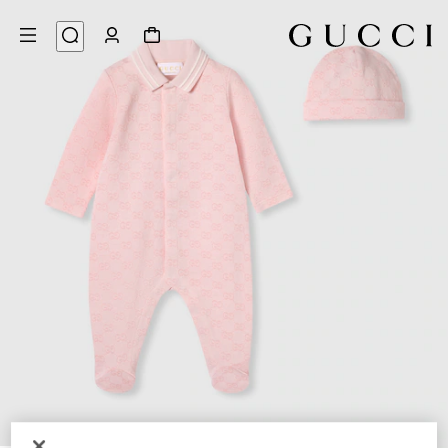
3
/
1