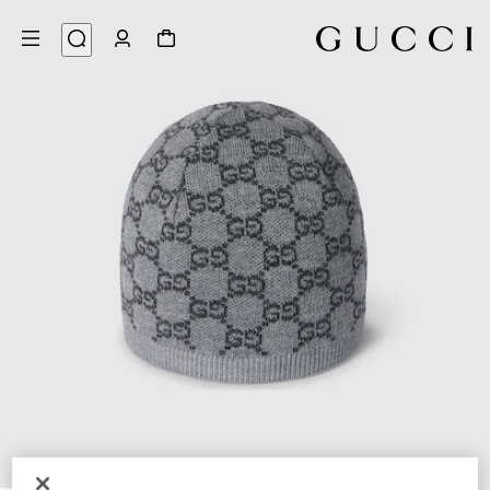
3
/
1