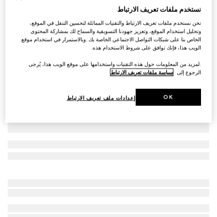
نستخدم ملفات تعريف الارتباط
قبعة من الصوف بنقش GG للأطفال الرضّع
نحن نستخدم ملفات تعريف الارتباط والتقنيات المماثلة لتحسين التنقل في الموقع،
SAR 900
وتحليل استخدام الموقع، وتعزيز جهودنا التسويقية والسماح لك بمشاركة المحتوى
تنويعات
رمادي ورمادي داكن
الخاص بنا على شبكات التواصل الاجتماعي الخاصة بك. وبالاستمرار في استخدام موقع
الويب هذا، فإنك توافق على شروط الاستخدام هذه.
.لمزيد من المعلومات حول هذه التقنيات واستخدامها على موقع الويب هذا، يُرجى
الرجوع إلى
سياسة ملفات تعريف الارتباط
OK
إعدادات ملف تعريف الارتباط