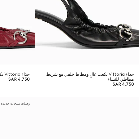
حذاء Vittoria بكعب عالٍ ومطاط خلفي مع شريط
حذاء Vittoria بكعب أمامي عالٍ ومرن للنساء
مطاطي للنساء
SAR 4,750
SAR 4,750
وصلت منتجات جديدة