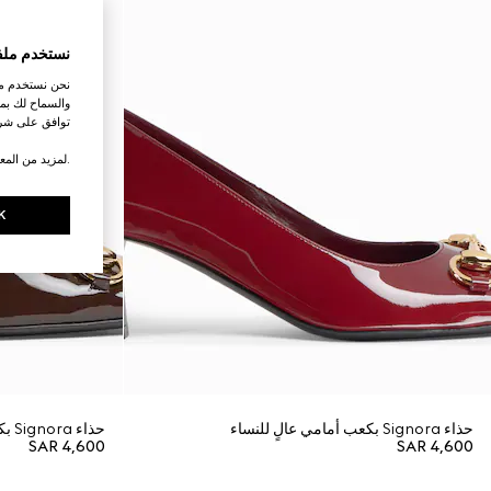
نستخدم ملف
نحن نستخدم ملف
والسماح لك بمش
توافق على شرو
.لمزيد من المع
K
حذاء Signora بكعب أمامي عالٍ للنساء
حذاء Signora بكعب أمامي عالٍ للنساء
SAR 4,600
SAR 4,600