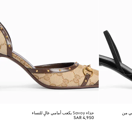
ي من
حذاء Savoy بكعب أمامي عالٍ للنساء
SAR 4,950