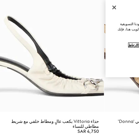
نا التسويقية
لويب هذا، فإنك
ارتباط
حذاء بكعب عالٍ وشريط مطاطي خلفي 'Donna'
حذاء Vittoria بكعب عالٍ ومطاط خلفي مع شريط
مطاطي للنساء
SAR 4,750