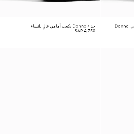
حذاء بكعب عالٍ وشريط مطاطي خلفي 'Donna'
حذاء Donna بكعب أمامي عالٍ للنساء
SAR 4,750