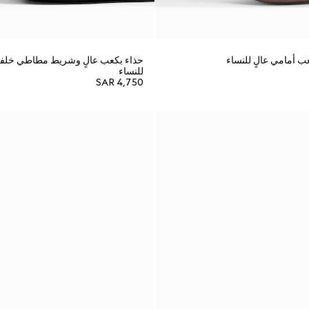
للنساء
SAR 4,750