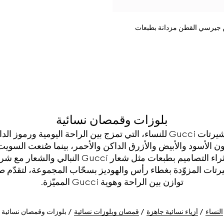
يرسي القطن مزدانة بطبعات
بلوزات وقمصان نسائية
اكتشفوا تي شيرتات وسويت شيرتات Gucci للنساء، التي تمزج بين الراحة اليو
 الأسود والأبيض والأزرق الداكن والأحمر، بينما صُنعت الس
مثل القطن والكاشمير. تم إثراء التصاميم بطبعات مث
تات المزوّدة بغطاء رأس والهوديز بسحّاب المجموعة، لتقدّم 
توازن بين الراحة وهوية Gucci المميّزة.
النساء
أزياء نسائية جاهزة
قمصان وبلوزات نسائية
بلوزات وقمصان نسائية