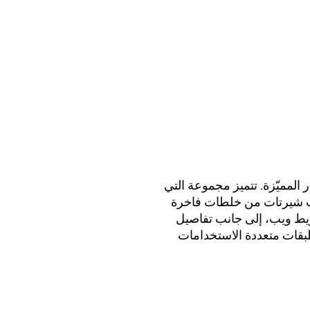
مية ورموز الدار المميّزة. تتميز مجموعة التي
ويت شيرتات من خلطات فاخرة
ل شعار Gucci النبالي والشعار مع شريط ويب، إلى جانب تفاصيل
طبقات متعددة الاستخدامات