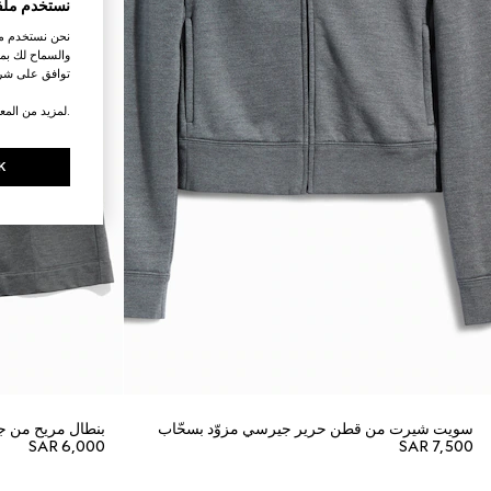
نستخدم ملف
نحن نستخدم ملف
والسماح لك بمش
توافق على شرو
.لمزيد من المع
K
سويت شيرت من قطن حرير جيرسي مزوّد بسحّاب
بنطال مريح من ج
SAR 6,000
SAR 7,500