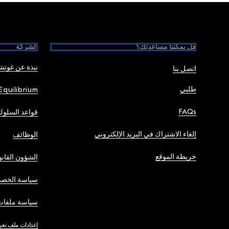
Foote
هل يمكننا مساعدتك؟
الشركة
نبذة عن غوت
اتصل بنا
طلبي
Equilibrium
FAQs
قواعد السلوك
إلغاء الاشتراك في البريد الإلكتروني
الوظائف
خريطة الموقع
الشؤون القانو
سياسة الخصو
سياسة ملفات 
إعدادات ملف تعر