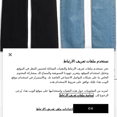
نستخدم ملفات تعريف الارتباط
نحن نستخدم ملفات تعريف الارتباط والتقنيات المماثلة لتحسين التنقل في الموقع،
وتحليل استخدام الموقع، وتعزيز جهودنا التسويقية والسماح لك بمشاركة المحتوى
الخاص بنا على شبكات التواصل الاجتماعي الخاصة بك. وبالاستمرار في استخدام موقع
الويب هذا، فإنك توافق على شروط الاستخدام هذه.
بنطال جينز من القطن مع طلاء
بنطال من الجينز القطني القابل
.لمزيد من المعلومات حول هذه التقنيات واستخدامها على موقع الويب هذا، يُرجى
ناعم
للتمدد بقَصّة تضيق تدريجياً
الرجوع إلى
سياسة ملفات تعريف الارتباط
SAR 4,000
SAR 4,450
OK
إعدادات ملف تعريف الارتباط