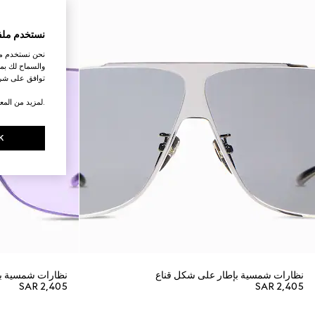
نستخدم ملف
نحن نستخدم ملف
والسماح لك بمش
توافق على شرو
.لمزيد من المع
K
نظارات شمسية بإطار على شكل قناع
نظارات شمسية بإ
SAR 2,405
SAR 2,405