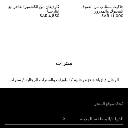
جاكيت بسحّاب من الصوف
كارديغان من الكشمير الفاخر مع
المحبوك والمدروز
إنتارسيا
SAR 4,850
SAR 11,000
سترات
الرجال
أزياء جاهزة رجالية
البلوزات والسترات الرجالية
سترات
Foote
مُحدّد موقع المتجر
الدولة/المنطقة، المدينة