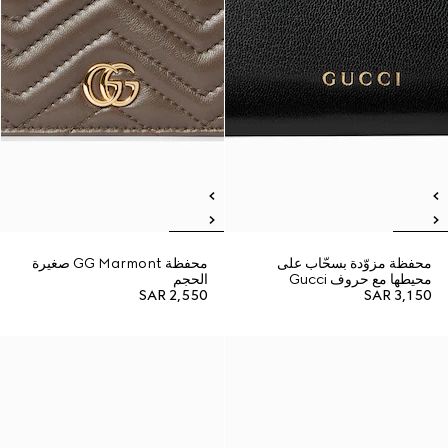
محفظة مزوّدة بسحّاب على
محفظة GG Marmont صغيرة
محيطها مع حروف Gucci
الحجم
SAR 2,550
SAR 3,150