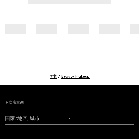
美妆
Beauty Makeup
Footer
专卖店查询
国家/地区, 城市