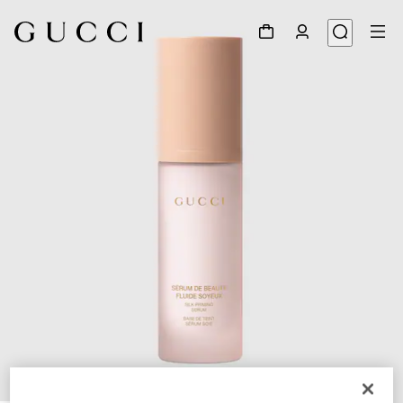
1
/
3