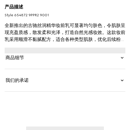
产品描述
Style ‎654872 9PPR2 9001
全新推出的古驰丝润精华妆前乳可显著均匀肤色，令肌肤呈
现充盈质感，散发柔和光泽，打造自然光感妆效。这款妆前
乳采用顺滑不黏腻配方，适合各种类型肌肤，优化后续粉底
遮瑕效果，全天持妆。轻涂于面部便瞬时形成隐形丝滑薄
膜，如同第二层肌肤，对于毛孔、细纹和皱纹有一定修饰作
商品细节
用，无论是单独使用还是搭配古驰自然妆效粉底液，都能打
造理想妆效。
我们的承诺