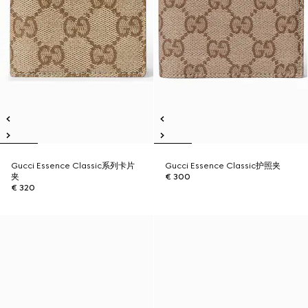
Gucci Essence Classic系列卡片
Gucci Essence Classic护照夹
夹
€ 300
€ 320