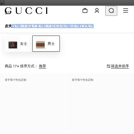
男士
皮夹
钱包
小手袋&手拿包
卡片袋和零钱包
钥匙包
技术配件
女士
男士
商品 174
排序方式：
推荐
筛选并排序
首字母个性化定制
首字母个性化定制