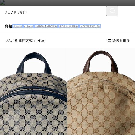
男士
男士箱包
背包
邮差包
托特包
小手袋&手拿包
腰包&单肩包
行李和旅行袋
商品 15
排序方式：
推荐
筛选并排序