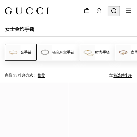
女士金饰手镯
金手链
银色珠宝手链
时尚手链
皮
商品 33
排序方式：
推荐
筛选并排序