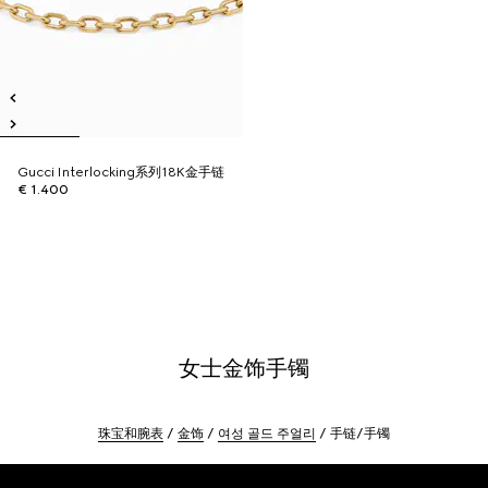
Gucci Interlocking系列18K金手链
€ 1.400
女士金饰手镯
珠宝和腕表
金饰
여성 골드 주얼리
手链/手镯
Footer