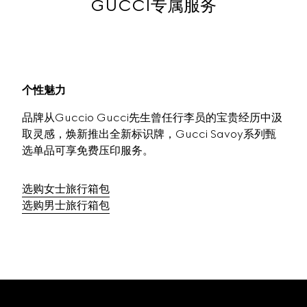
GUCCI专属服务
个性魅力
品牌从Guccio Gucci先生曾任行李员的宝贵经历中汲
取灵感，焕新推出全新标识牌，Gucci Savoy系列甄
选单品可享‌‌免费‌‌压印服务。
选购女士旅行箱包
选购男士旅行箱包
Footer