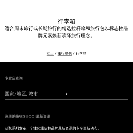
行李箱
适合周末旅行或长期旅行的精选拉杆箱和旅行包以标志性品
牌元素焕新演绎旅行理念。
女士
旅行箱包
行李箱
Footer
专卖店查询
国家/地区, 城市
注册以接收GUCCI最新资讯
获取系列发布、个性化通信和品牌最新资讯的专享更新动态。