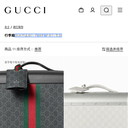
女士
旅行箱包
行李箱
休闲包&旅行包
辅料
硬质行李箱
商品 11
排序方式：
推荐
筛选并排序
首字母个性化定制