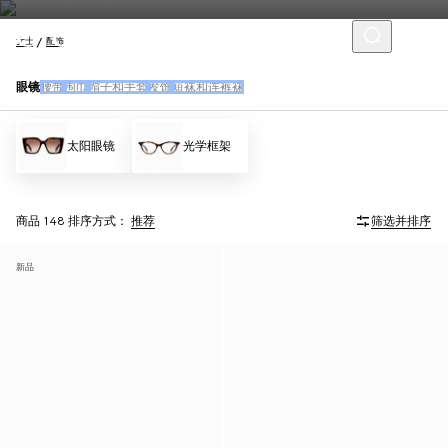
女士
配饰
眼镜
腰带
围巾
帽子和手套
发饰
短袜和连裤袜
太阳眼镜
光学框架
商品 148
排序方式：
推荐
筛选并排序
新品