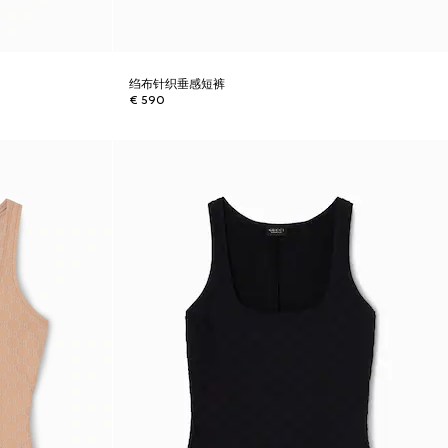
绉布针织垂感短裤
€ 590