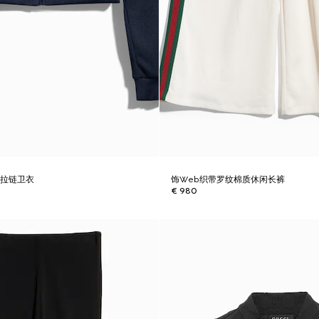
织拉链卫衣
饰Web织带罗纹棉质休闲长裤
€ 980