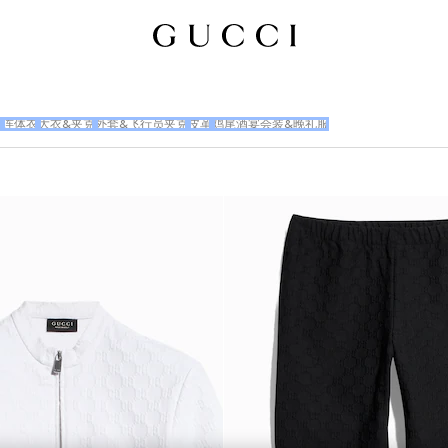
裙
连体衣
大衣&夹克
外套&飞行员夹克
皮革
鸡尾酒宴会装&晚礼服