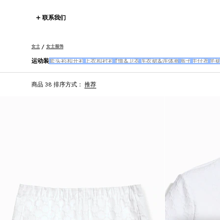
联系我们
女士
女士服饰
运动装
套头衫和开衫
上衣和衬衫
T恤&卫衣
连衣裙&连体裤
裤子
牛仔布
半
商品 38
排序方式：
推荐