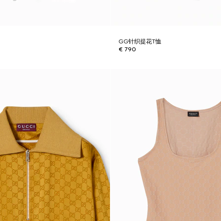
裤
GG针织提花T恤
€ 790