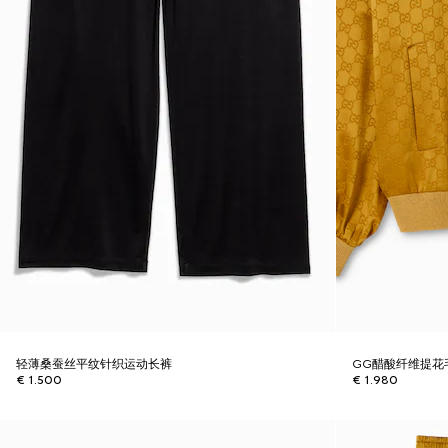
轻薄桑蚕丝平纹针织运动长裤
GG醋酸纤维提花
€ 1.500
€ 1.980