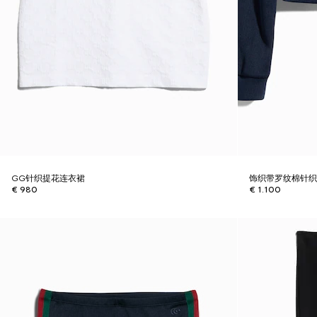
GG针织提花连衣裙
饰织带罗纹棉针
€ 980
€ 1.100