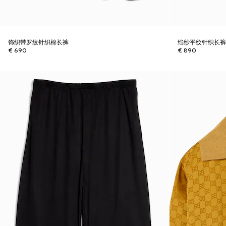
饰织带罗纹针织棉长裤
绉纱平纹针织长
€ 690
€ 890