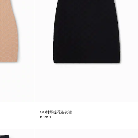
GG针织提花连衣裙
€ 980