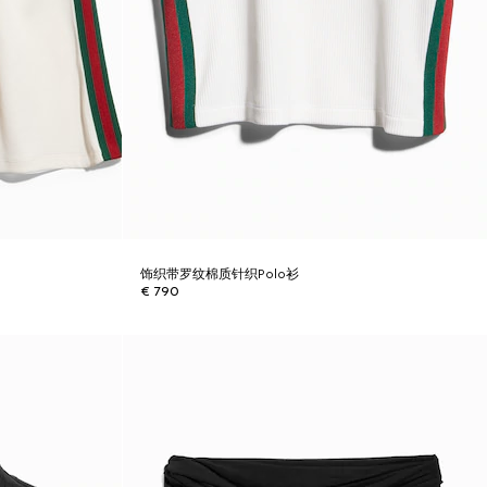
饰织带罗纹棉质针织Polo衫
€ 790