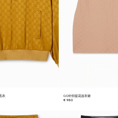
毛衣
GG针织提花连衣裙
€ 980